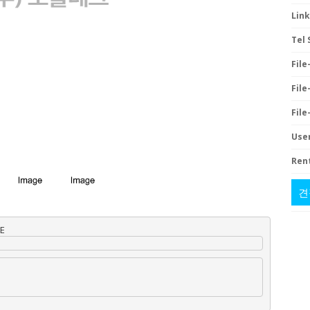
Link
Tel 
File-
File-
File-
User
Rent
견
NE