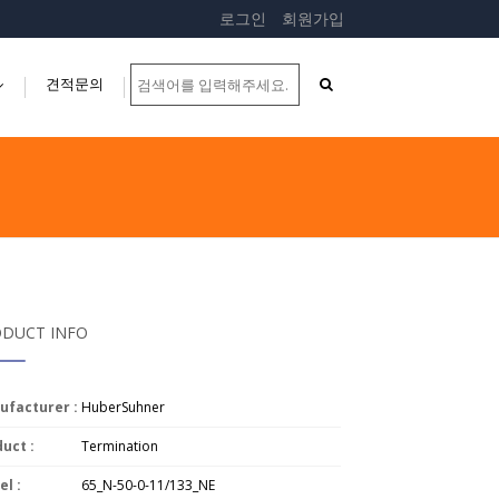
로그인
회원가입
견적문의
...
DUCT INFO
ufacturer :
HuberSuhner
uct :
Termination
l :
65_N-50-0-11/133_NE