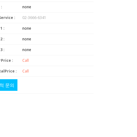
 :
none
Service :
02-3666-6341
1 :
none
2 :
none
3 :
none
Price :
Call
alPrice :
Call
적 문의