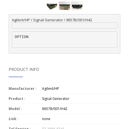
Agilent/HP / Signal Generator / 8657B/001/H42
OPTION
PRODUCT INFO
Manufacturer :
Agilent/HP
Product :
Signal Generator
Model :
8657B/001/H42
Link :
none
Tel Service :
02-3666-6341