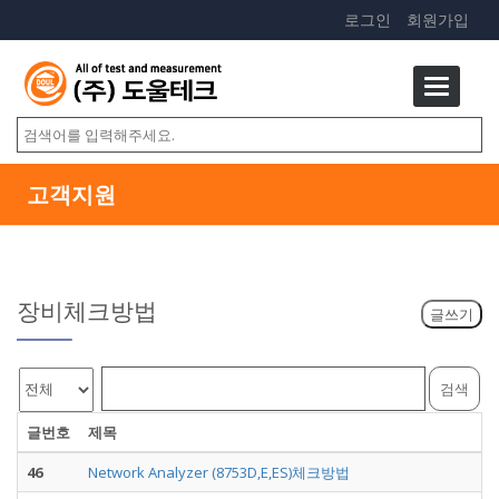
로그인
회원가입
고객지원
장비체크방법
글번호
제목
46
Network Analyzer (8753D,E,ES)체크방법