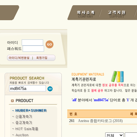
아이디
패스워드
'
all
' 분야에서 '
md8475a
' 단어로 총 '
1
' 개
261
Anritsu 종합카타로그 (2018)