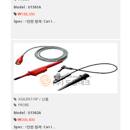
Model : U1561A
₩188,200
Spec : •안전 정격: Cat I...
AGILENT/HP / 신품
PROBE
Model : U1562A
₩206,800
Spec : •안전 정격: Cat I...