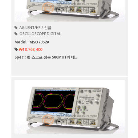
AGILENT/HP / 신품
OSCILLOSCOPE DIGITAL
Model : MSO7052A
₩18,768,400
Spec : 랩 스코프 성능 500MHz의 대...