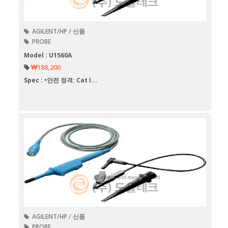
AGILENT/HP / 신품
PROBE
Model : U1560A
₩188,200
Spec : •안전 정격: Cat I...
AGILENT/HP / 신품
PROBE