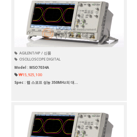
AGILENT/HP / 신품
OSCILLOSCOPE DIGITAL
Model : MSO7034A
₩15,925,100
Spec : 랩 스코프 성능 350MHz의 대...