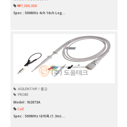
₩7,000,000
Spec : 500MHz 4ch 16ch Log...
AGILENT/HP / 중고
PROBE
Model : N2873A
Call
Spec : 500MHz 대역폭 (1.3m) ...