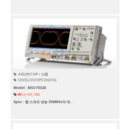
AGILENT/HP / 신품
OSCILLOSCOPE DIGITAL
Model : MSO7032A
₩12,197,700
Spec : 랩 스코프 성능 350MHz의 대...