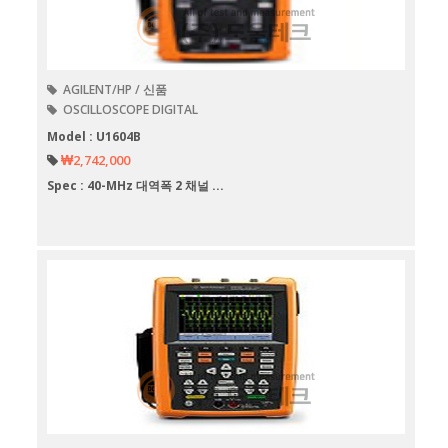
AGILENT/HP / 신품
OSCILLOSCOPE DIGITAL
Model : U1604B
₩2,742,000
Spec : 40-MHz 대역폭 2 채널 ...