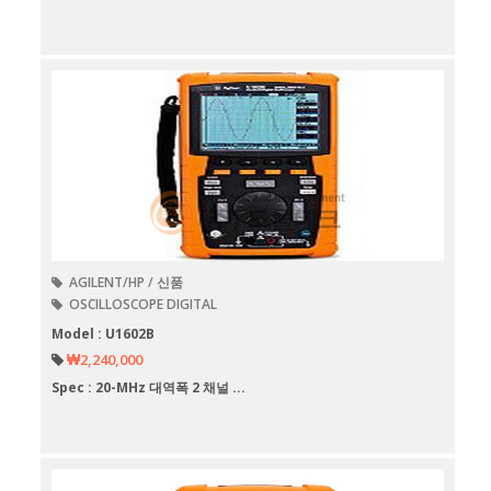
AGILENT/HP / 신품
OSCILLOSCOPE DIGITAL
Model : U1602B
₩2,240,000
Spec : 20-MHz 대역폭 2 채널 ...