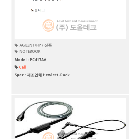
AGILENT/HP / 신품
NOTEBOOK
Model : PC417AV
Call
Spec : 제조업체 Hewlett-Pack...